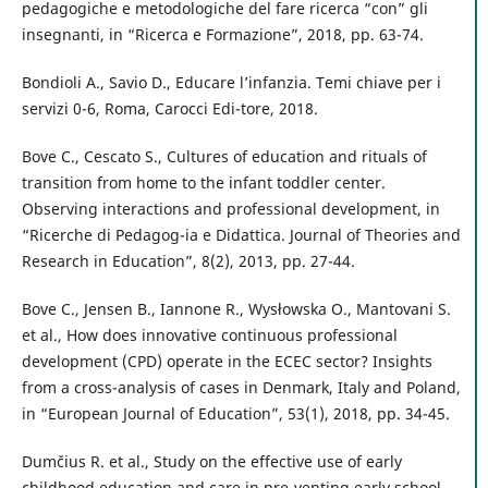
pedagogiche e metodologiche del fare ricerca “con” gli
insegnanti, in “Ricerca e Formazione”, 2018, pp. 63-74.
Bondioli A., Savio D., Educare l’infanzia. Temi chiave per i
servizi 0-6, Roma, Carocci Edi-tore, 2018.
Bove C., Cescato S., Cultures of education and rituals of
transition from home to the infant toddler center.
Observing interactions and professional development, in
“Ricerche di Pedagog-ia e Didattica. Journal of Theories and
Research in Education”, 8(2), 2013, pp. 27-44.
Bove C., Jensen B., Iannone R., Wysłowska O., Mantovani S.
et al., How does innovative continuous professional
development (CPD) operate in the ECEC sector? Insights
from a cross-analysis of cases in Denmark, Italy and Poland,
in “European Journal of Education”, 53(1), 2018, pp. 34-45.
Dumčius R. et al., Study on the effective use of early
childhood education and care in pre-venting early school