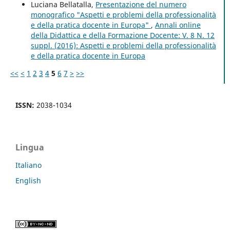
Luciana Bellatalla,
Presentazione del numero
monografico "Aspetti e problemi della professionalità
e della pratica docente in Europa"
,
Annali online
della Didattica e della Formazione Docente: V. 8 N. 12
suppl. (2016): Aspetti e problemi della professionalità
e della pratica docente in Europa
<<
<
1
2
3
4
5
6
7
>
>>
ISSN:
2038-1034
Lingua
Italiano
English