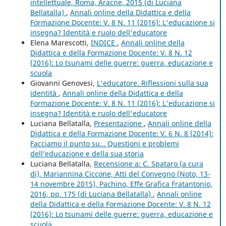
intellettuale, Roma, Aracne, 2015 (di Luciana
Bellatalla)
,
Annali online della Didattica e della
Formazione Docente: V. 8 N. 11 (2016): L'educazione si
insegna? Identità e ruolo dell'educatore
Elena Marescotti,
INDICE
,
Annali online della
Didattica e della Formazione Docente: V. 8 N. 12
(2016): Lo tsunami delle guerre: guerra, educazione e
scuola
Giovanni Genovesi,
L'educatore. Riflessioni sulla sua
identità
,
Annali online della Didattica e della
Formazione Docente: V. 8 N. 11 (2016): L'educazione si
insegna? Identità e ruolo dell'educatore
Luciana Bellatalla,
Presentazione
,
Annali online della
Didattica e della Formazione Docente: V. 6 N. 8 (2014):
Facciamo il punto su… Questioni e problemi
dell’educazione e della sua storia
Luciana Bellatalla,
Recensione a: C. Spataro (a cura
di), Mariannina Ciccone, Atti del Convegno (Noto, 13-
14 novembre 2015), Pachino, Effe Grafica Fratantonio,
2016, pp. 175 (di Luciana Bellatalla)
,
Annali online
della Didattica e della Formazione Docente: V. 8 N. 12
(2016): Lo tsunami delle guerre: guerra, educazione e
scuola