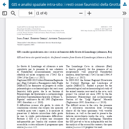
GIS e analisi spaziale intra-sito: i resti ossei faunistici della Grotta di Lamalunga (Altamura, BA)