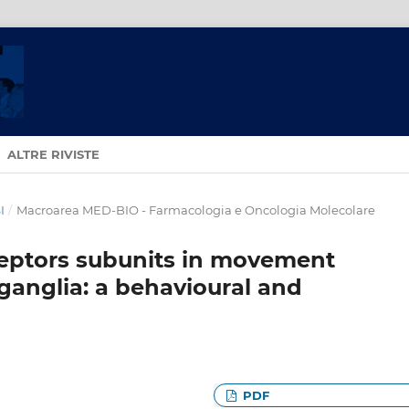
ALTRE RIVISTE
I
/
Macroarea MED-BIO - Farmacologia e Oncologia Molecolare
ceptors subunits in movement
 ganglia: a behavioural and
PDF