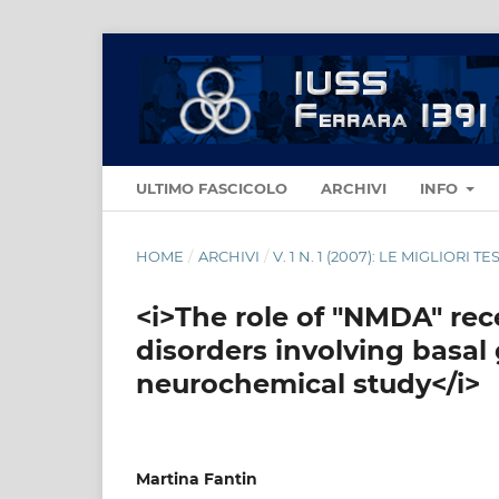
ULTIMO FASCICOLO
ARCHIVI
INFO
HOME
/
ARCHIVI
/
V. 1 N. 1 (2007): LE MIGLIORI TES
<i>The role of "NMDA" re
disorders involving basal
neurochemical study</i>
Martina Fantin