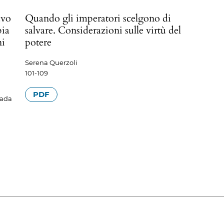
avo
Quando gli imperatori scelgono di
pia
salvare. Considerazioni sulle virtù del
ni
potere
Serena Querzoli
101-109
PDF
iada