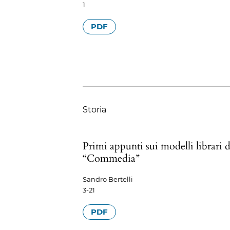
1
PDF
Storia
Primi appunti sui modelli librari d
“Commedia”
Sandro Bertelli
3-21
PDF